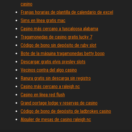
casino
Franjas horarias de plantilla de calendario de excel
Sims en línea gratis mac
Casino más cercano a tuscaloosa alabama
Tragamonedas de casino gratis lucky 7
Código de bono sin depósito de ruby ​​slot
Bote de la máquina tragamonedas betty boop
Descargar gratis elvis presley slots
Vecinos contra del algo casino
Ranura gratis sin descarga sin registro
Casino más cercano a raleigh nc
Casino en línea red flush
Grand portage lodge y reservas de casino
Código de bono de depósito de ladbrokes casino
Alquiler de mesas de casino raleigh nc