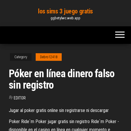
Skip
los sims 3 juego gratis
to
ggbetylwc.web.app
the
content
Category
Debro12418
Póker en línea dinero falso
sin registro
By
EDITOR
Jugar al poker gratis online sin registrarse ni descargar
Poker Ride`m Poker jugar gratis sin registro Ride`m Poker -
disponible en el casino en línea en cualquier momento e