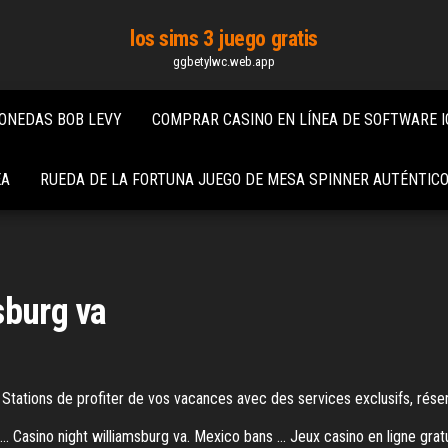
los sims 3 juego gratis
ggbetylwc.web.app
ONEDAS BOB LEVY
COMPRAR CASINO EN LÍNEA DE SOFTWARE I
EA
RUEDA DE LA FORTUNA JUEGO DE MESA SPINNER AUTÉNTIC
sburg va
Stations de profiter de vos vacances avec des services exclusifs, rése
.. Casino night williamsburg va. Mexico bans ... Jeux casino en ligne gratu