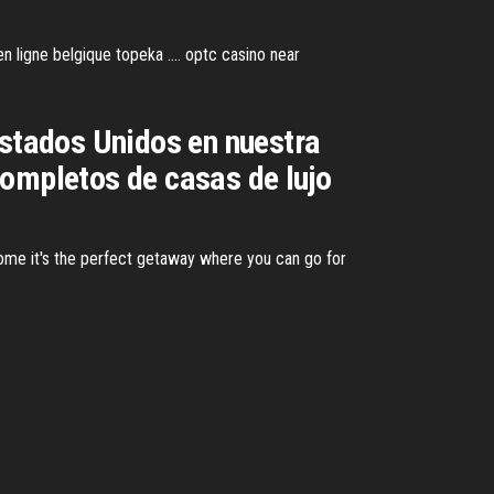
 ligne belgique topeka .... optc casino near
Estados Unidos en nuestra
completos de casas de lujo
home it's the perfect getaway where you can go for