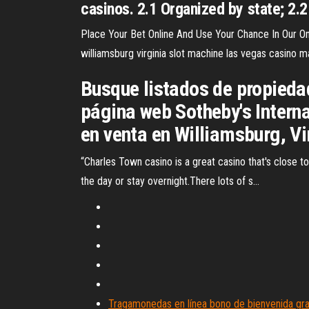
casinos. 2.1 Organized by state; 2.2
Place Your Bet Online And Use Your Chance In Our Onli
williamsburg virginia slot machine las vegas casino ma
Busque listados de propiedad
página web Sotheby's Intern
en venta en Williamsburg, Vi
“Charles Town casino is a great casino that's close 
the day or stay overnight.There lots of s...
Tragamonedas en línea bono de bienvenida grat