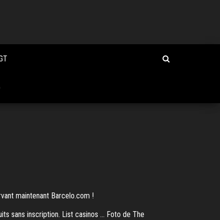
GT
O
rvant maintenant Barcelo.com !
its sans inscription. List casinos ... Foto de The