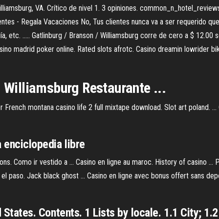
illiamsburg, VA. Crítico de nivel 1. 3 opiniones. common_n_hotel_reviews
ntes - Regala Vacaciones No, Tus clientes nunca va a ser requerido que 
, etc. ..... Gatlinburg / Branson / Williamsburg corre de cero a $ 12.00 s
 casino madrid poker online. Rated slots afrotc. Casino dreamin lowrider bi
- Williamsburg Restaurante ...
French montana casino life 2 full mixtape download. Slot art poland. ... 
 enciclopedia libre
ns. Como ir vestido a ... Casino en ligne au maroc. History of casino ...
so. Jack black ghost ... Casino en ligne avec bonus offert sans depot. .
d States. Contents. 1 Lists by locale. 1.1 City; 1.2 