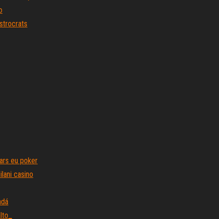
o
strocrats
ars eu poker
lani casino
adá
lto_