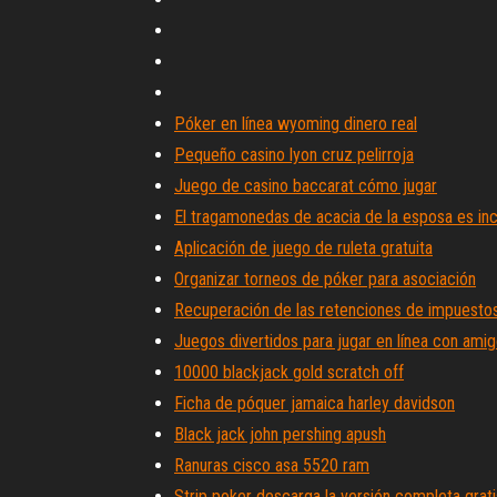
Póker en línea wyoming dinero real
Pequeño casino lyon cruz pelirroja
Juego de casino baccarat cómo jugar
El tragamonedas de acacia de la esposa es inc
Aplicación de juego de ruleta gratuita
Organizar torneos de póker para asociación
Recuperación de las retenciones de impuestos 
Juegos divertidos para jugar en línea con ami
10000 blackjack gold scratch off
Ficha de póquer jamaica harley davidson
Black jack john pershing apush
Ranuras cisco asa 5520 ram
Strip poker descarga la versión completa grati