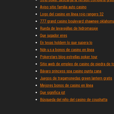
Aviso sitio familia auto casino
Logo del casino en línea rojo rangers 32
777 grand casino boulevard shawnee oklahom
Rueda de lavavajillas de hidromasaje
Que jugador eres
En texas holdem lo que supera lo
Ndn u.s.a bonos de casino en línea
Pokerstars blog estrellas poker tour
Sitio web de empleo de casino de piedra de t
Bávaro princess spa casino punta cana
Juegos de tragamonedas green lantern gratis
Mejores bonos de casino en línea
Que significa igt
Búsqueda del niño del casino de coushatta
Juegos de tragamonedas de casino gratis elle