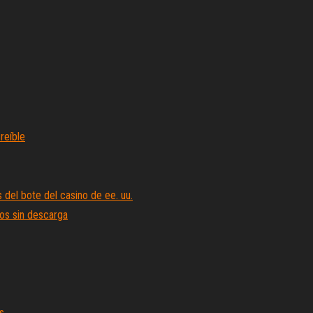
reíble
del bote del casino de ee. uu.
gos sin descarga
s