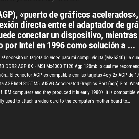
AGP), «puerto de gráficos acelerados»,
xión directa entre el adaptador de grá
uede conectar un dispositivo, mientras
o por Intel en 1996 como solución a ...
la! necesito un tarjeta de vídeo para mi compu viejita (Ms-6340) La cual
6MB DDR2 AGP 8X - MSI Mx4000 T128 Agp 128mb. o cual me recomendarían
ación… El conector AGP es compatible con las tarjetas 4x y 2x AGP de 1,
ta AGP.Intel 815TM5. AI5VG Accelerated Graphics Port (agp) Slot. What
of IBM computers and they produced it in early 1980’s. it is compatible 
lly used to attach a video card to the computer’s mother board to...