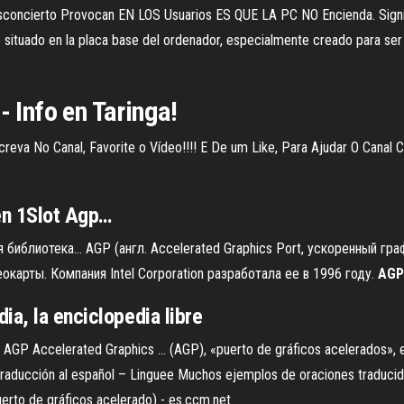
cierto Provocan EN LOS Usuarios ES QUE LA PC NO Encienda. Signif
o situado en la placa base del ordenador, especialmente creado para ser
- Info en Taringa!
creva No Canal, Favorite o Vídeo!!!! E De um Like, Para Ajudar O Canal
en 1
Slot
Agp
…
 библиотека… AGP (англ. Accelerated Graphics Port, ускоренный гра
карты. Компания Intel Corporation разработала ее в 1996 году.
AGP
dia,
la
enciclopedia libre
re AGP Accelerated Graphics ... (AGP), «puerto de gráficos acelerados»,
- Traducción al español – Linguee Muchos ejemplos de oraciones traducid
erto de gráficos acelerado) - es.ccm.net