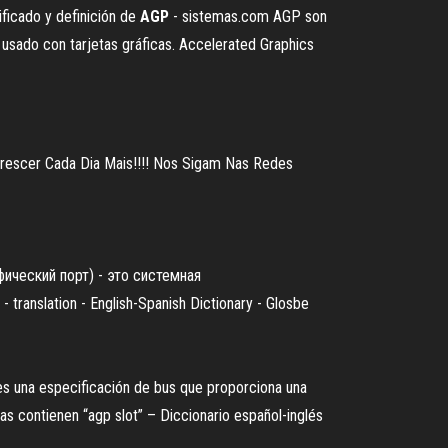
icado y definición de
AGP
- sistemas.com AGP son
 usado con tarjetas gráficas. Accelerated Graphics
 Crescer Cada Dia Mais!!!! Nos Sigam Nas Redes
фический порт) - это системная
- translation - English-Spanish Dictionary - Glosbe
 es una especificación de bus que proporciona una
as contienen “agp slot” – Diccionario español-inglés