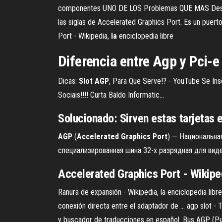
componentes UNO DE LOS Problemas QUE MAS Descon
las siglas de Accelerated Graphics Port. Es un puert
Port - Wikipedia,
la
enciclopedia libre
Diferencia entre
Agp
y Pci-e 
Dicas:
Slot
AGP
, Para Que Serve!? - YouTube Se Ins
Sociais!!!! Curta Baldo Informatic...
Solucionado: Sirven estas tarjetas 
AGP
(
Accelerated
Graphics
Port
) — Национальная
специализированная шина 32-х разрядная для видео
Accelerated Graphics Port - Wikipe
Ranura de expansión - Wikipedia, la enciclopedia lib
conexión directa entre el adaptador de ... agp slot 
y buscador de traducciones en español. Bus AGP (Pu