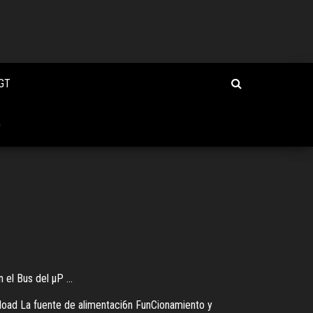
GT
O
el Bus del µP ...
load
La fuente de alimentaci6n FunCionamiento y