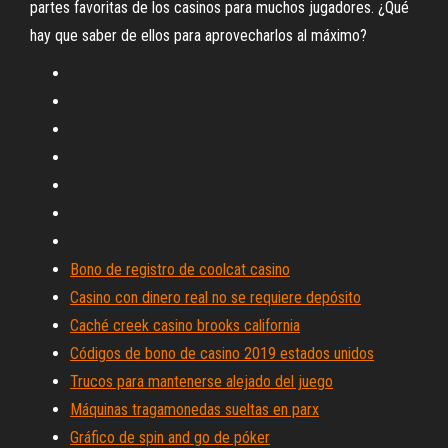
partes favoritas de los casinos para muchos jugadores. ¿Qué
hay que saber de ellos para aprovecharlos al máximo?
Bono de registro de coolcat casino
Casino con dinero real no se requiere depósito
Caché creek casino brooks california
Códigos de bono de casino 2019 estados unidos
Trucos para mantenerse alejado del juego
Máquinas tragamonedas sueltas en parx
Gráfico de spin and go de póker