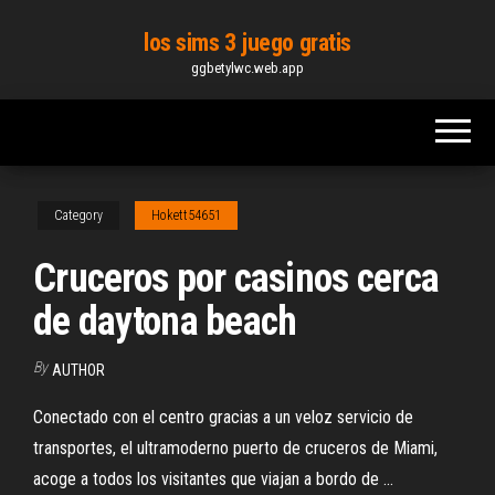
Skip
los sims 3 juego gratis
to
ggbetylwc.web.app
the
content
Category
Hokett54651
Cruceros por casinos cerca
de daytona beach
By
AUTHOR
Conectado con el centro gracias a un veloz servicio de
transportes, el ultramoderno puerto de cruceros de Miami,
acoge a todos los visitantes que viajan a bordo de ...