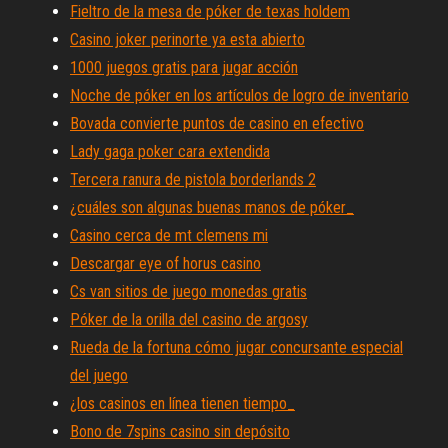
Fieltro de la mesa de póker de texas holdem
Casino joker perinorte ya esta abierto
1000 juegos gratis para jugar acción
Noche de póker en los artículos de logro de inventario
Bovada convierte puntos de casino en efectivo
Lady gaga poker cara extendida
Tercera ranura de pistola borderlands 2
¿cuáles son algunas buenas manos de póker_
Casino cerca de mt clemens mi
Descargar eye of horus casino
Cs van sitios de juego monedas gratis
Póker de la orilla del casino de argosy
Rueda de la fortuna cómo jugar concursante especial
del juego
¿los casinos en línea tienen tiempo_
Bono de 7spins casino sin depósito