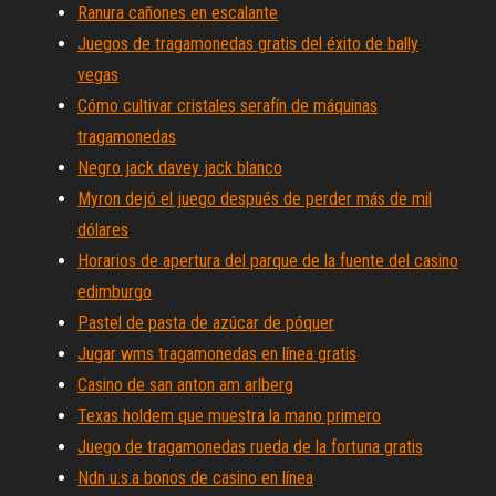
Ranura cañones en escalante
Juegos de tragamonedas gratis del éxito de bally
vegas
Cómo cultivar cristales serafín de máquinas
tragamonedas
Negro jack davey jack blanco
Myron dejó el juego después de perder más de mil
dólares
Horarios de apertura del parque de la fuente del casino
edimburgo
Pastel de pasta de azúcar de póquer
Jugar wms tragamonedas en línea gratis
Casino de san anton am arlberg
Texas holdem que muestra la mano primero
Juego de tragamonedas rueda de la fortuna gratis
Ndn u.s.a bonos de casino en línea