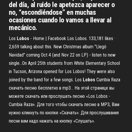
del día, al ruido le apetezca aparecer o
no, “escondiéndose” en muchas
ocasiones cuando lo vamos a llevar al
mecánico.
Los
Lobos
- Home | Facebook Los Lobos. 133,181 likes ·
2,659 talking about this. New Christmas album "Llegó
Navidad" coming Oct 4 (and Nov 22 on LP) - listen to new
single...On April 25th students from White Elementary School
in Tucson, Arizona opened for Los Lobos! They were also
joined by the band for a few songs. Los
Lobos
Cumbia Raza
скачать песню бесплатно в mp3… На этой странице вы
можете скачать или прослушать песню «Los Lobos -
Cumbia Raza». Для того чтобы скачать песню в MP3, Вам
нужно кликнуть по кнопке «Скачать». Для прослушивания
песни вам надо нажать на кнопку «Слушать».