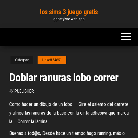
Skip
los sims 3 juego gratis
to
ggbetylwc.web.app
the
content
Category
Hokett54651
Doblar ranuras lobo correr
By
PUBLISHER
Como hacer un dibujo de un lobo. ... Gire el asiento del carrete
y alinee las ranuras de la base con la cinta adhesiva que marca
la ... Correr la lámina ...
Buenas a tod@s, Desde hace un tiempo hago running, más o