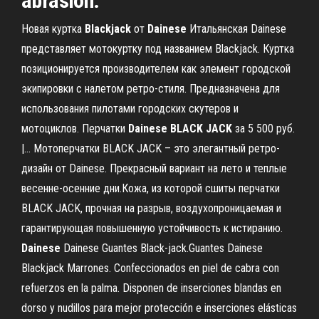
abrasión.
Новая куртка
Blackjack
от
Dainese
Итальянская Dainese
представляет мотокуртку под названием Blackjack. Куртка
позиционируется производителем как элемент городской
экипировки с налетом ретро-стиля. Предназначена для
использования пилотами городских скутеров и
мотоциклов. Перчатки
Dainese
BLACK
JACK
за 5 500 руб.
|… Мотоперчатки BLACK JACK – это элегантный ретро-
дизайн от Dainese. Прекрасный вариант на лето и теплые
весенне-осенние дни.Кожа, из которой сшиты перчатки
BLACK JACK, прочная на разрыв, воздухопроницаемая и
гарантирующая повышенную устойчивость к истиранию.
Dainese
Dainese Guantes Black-jack.Guantes Dainese
Blackjack Marrones. Confeccionados en piel de cabra con
refuerzos en la palma. Disponen de inserciones blandas en
dorso y nudillos para mejor protección e inserciones elásticas