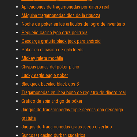
Aplicaciones de tragamonedas por dinero real
Máquina tragamonedas dios de la riqueza
Noche de póker en los artículos de logro de inventario
Pequeño casino lyon cruz pelirroja
Descarga gratuita black jack para android
Póker en el casino de gala leeds
Mickey ruleta mochila
Chispas parias del póker plano
Lucky eagle eagle poker
Blackjack bacalao black ops 3
Tragamonedas en línea bono de registro de dinero real
Gráfico de spin and go de póker
Juegos de tragamonedas triple sevens con descarga
gratuita
Juegos de tragamonedas gratis juego divertido
Suncoast casino durban sudáfrica