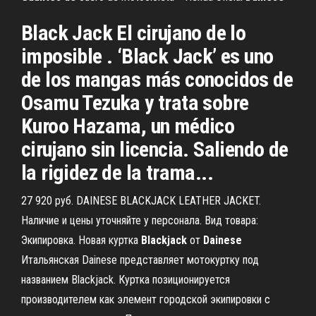
Black Jack El cirujano de lo
imposible . ‘Black Jack’ es uno
de los mangas más conocidos de
Osamu Tezuka y trata sobre
Kuroo Hazama, un médico
cirujano sin licencia. Saliendo de
la rigidez de la trama...
27 920 руб. DAINESE BLACKJACK LEATHER JACKET.
Наличие и цены уточняйте у персонала. Вид товара:
Экипировка. Новая куртка
Blackjack
от
Dainese
Итальянская Dainese представляет мотокуртку под
названием Blackjack. Куртка позиционируется
производителем как элемент городской экипировки с