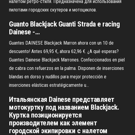
налетом ретро-стиля. Предназначена для использования
пилотами городских скутеров и мотоциклов.
Guanto
Blackjack
Guanti Strada e racing
Dainese
-…
Guantes DAINESE Blackjack Marron ahora con un 10 de
descuento! Antes 69,95 €, ahora 62,96 €. ¿A qué esperas?
Guantes Dainese Blackjack Marrones. Confeccionados en piel
de cabra con refuerzos en la palma. Disponen de inserciones
blandas en dorso y nudillos para mejor protección e
inserciones elásticas estratégicamente u...
Итальянская Dainese представляет
мотокуртку под названием Blackjack.
Куртка позиционируется
производителем как элемент
городской экипировки с налетом