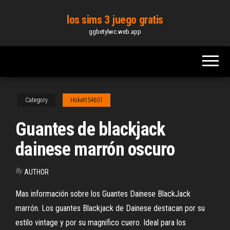
Skip
los sims 3 juego gratis
to
ggbetylwc.web.app
the
content
Category
Hokett54651
Guantes de blackjack
dainese marrón oscuro
By
AUTHOR
Mas información sobre los Guantes Dainese BlackJack
marrón. Los guantes Blackjack de Dainese destacan por su
estilo vintage y por su magnifico cuero. Ideal para los