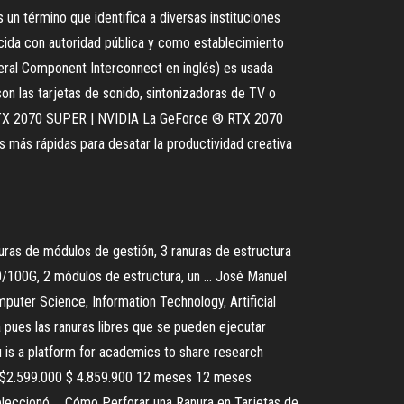
un término que identifica a diversas instituciones
blecida con autoridad pública y como establecimiento
ipheral Component Interconnect en inglés) es usada
on las tarjetas de sonido, sintonizadoras de TV o
ce RTX 2070 SUPER | NVIDIA La GeForce ® RTX 2070
 más rápidas para desatar la productividad creativa
ranuras de módulos de gestión, 3 ranuras de estructura
/100G, 2 módulos de estructura, un ... José Manuel
mputer Science, Information Technology, Artificial
 pues las ranuras libres que se pueden ejecutar
u is a platform for academics to share research
990 $2.599.000 $ 4.859.900 12 meses 12 meses
ionó ... Cómo Perforar una Ranura en Tarjetas de