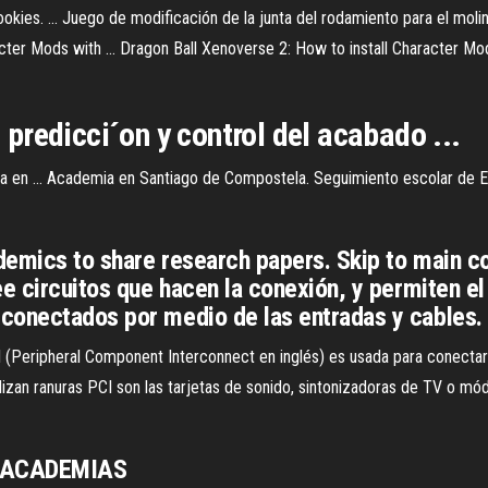
okies. ... Juego de modificación de la junta del rodamiento para el molin
acter Mods with ... Dragon Ball Xenoverse 2: How to install Character Mo
a predicci´on y control del acabado ...
en ... Academia en Santiago de Compostela. Seguimiento escolar de E
emics to share research papers. Skip to main co
ee circuitos que hacen la conexión, y permiten e
conectados por medio de las entradas y cables. .
I (Peripheral Component Interconnect en inglés) es usada para conectar 
lizan ranuras PCI son las tarjetas de sonido, sintonizadoras de TV o mó
S ACADEMIAS