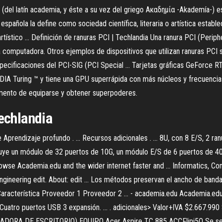
(del latín academia, y éste a su vez del griego Ακαδημία -Akademía-) es 
a española la define como sociedad científica, literaria o artística esta
artístico ... Definición de ranuras PCI | Techlandia Una ranura PCI (Per
a computadora. Otros ejemplos de dispositivos que utilizan ranuras PCI s
specificaciones del PCI-SIG (PCI Special ... Tarjetas gráficas GeFor
IA Turing ™ y tiene una GPU superrápida con más núcleos y frecuencias
omento de equiparse y obtener superpoderes.
Techlandia
e Aprendizaje profundo . ... Recursos adicionales . ... 8U, con 8 E/S, 2 
cluye un módulo de 32 puertos de 10G, un módulo E/S de 6 puertos de 40
browse Academia.edu and the wider internet faster and ... Informatics, Co
ineering edit. About: edit ... Los métodos preservan el ancho de banda
 Característica Proveedor 1 Proveedor 2 ... - academia.edu Academia.ed
h Cuatro puertos USB 3 expansión. ... . adicionales> Valor+IVA $2.667.
ORA DE ESCRITORIO) EQUIPO Acer Aspire TC 885 ACCFlipi5O Se selecc