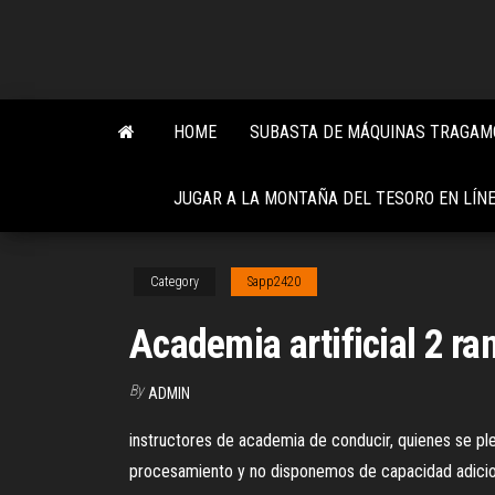
Skip
to
the
content
HOME
SUBASTA DE MÁQUINAS TRAGAM
JUGAR A LA MONTAÑA DEL TESORO EN LÍN
Category
Sapp2420
Academia artificial 2 ra
By
ADMIN
instructores de academia de conducir, quienes se pleg
procesamiento y no disponemos de capacidad adicional 