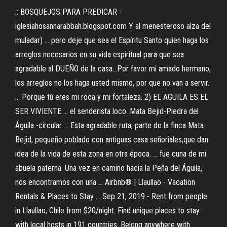
.: BOSQUEJOS PARA PREDICAR -
iglesiahosannarabbah.blogspot.com Y al menesteroso alza del
muladar) ... pero deje que sea el Espíritu Santo quien haga los
arreglos necesarios en su vida espiritual para que sea
agradable al DUEÑO de la casa…Por favor mi amado hermano,
los arreglos no los haga usted mismo, por que no van a servir.
... Porque tú eres mi roca y mi fortaleza. 2) EL AGUILA ES EL
SER VIVIENTE ... el senderista loco: Mata Bejid-Piedra del
Águila -circular ... Esta agradable ruta, parte de la finca Mata
Bejid, pequeño poblado con antiguas casa señoriales,que dan
idea de la vida de esta zona en otra época. ... fue cuna de mi
abuela paterna. Una vez en camino hacia la Peña del Águila,
nos encontramos con una … Airbnb® | Llaullao - Vacation
Rentals & Places to Stay ... Sep 21, 2019 - Rent from people
in Llaullao, Chile from $20/night. Find unique places to stay
with local hosts in 191 countries. Belong anywhere with