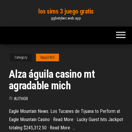
Skip
los sims 3 juego gratis
to
ggbetylwc.web.app
the
content
Category
Sapp2420
Alza águila casino mt
agradable mich
By
AUTHOR
Eagle Mountain News. Los Tucanes de Tijuana to Perform at
Eagle Mountain Casino · Read More · Lucky Guest hits Jackpot
totaling $245,312.50 · Read More ...