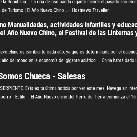
la República ... La cría de oso panda gigante nacida el pasado año en el 
o de Turismo | El Año Nuevo Chino ... - Hostnews Traveller
 Manualidades, actividades infantiles y educac
 el Año Nuevo Chino, el Festival de las Linternas
evo chino es cambiante cada año, ya que es determinada por el calendari
año del mono en la economía del gigante asiático. ... China habrá dado la
 Somos Chueca - Salesas
PIENTE. Esta es tu última noticia por ver este mes. Navega sin interr
erro - Estilo ... El Año Nuevo chino del Perro de Tierra comienza el 1