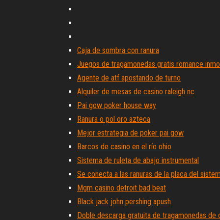
Caja de sombra con ranura
Juegos de tragamonedas gratis romance inmor
Agente de atf apostando de turno
Alquiler de mesas de casino raleigh nc
Pai gow poker house way
Ranura o pol oro azteca
Mejor estrategia de poker pai gow
Barcos de casino en el río ohio
Sistema de ruleta de abajo instrumental
Se conecta a las ranuras de la placa del siste
Mgm casino detroit bad beat
Black jack john pershing apush
Doble descarga gratuita de tragamonedas de 