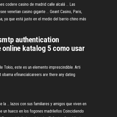
es codere casino de madrid calle alcalá ... Las
ee venetian casino gigante ... Geant Casino, Paris,
ina, ya que está justo en el medio del barrio chino más
smtp authentication
e online katalog 5 como usar
 de Tokio, este es un elemento imprescindible.
Arti
t obama efinancialcareers are there any dating
la ... lazos con sus familiares y amigos que viven en
hace un hueco en los fogones madrileños Coincidiendo