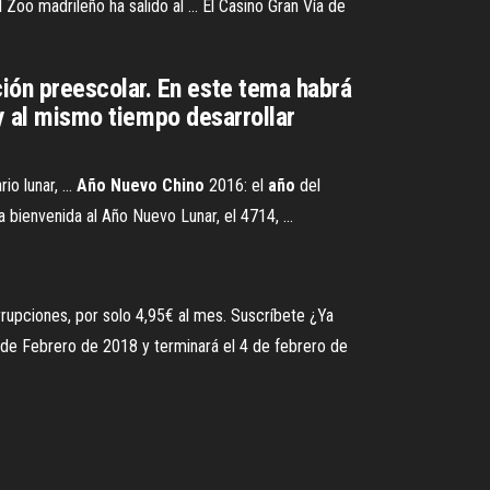
Zoo madrileño ha salido al ... El Casino Gran Vía de
ión preescolar. En este tema habrá
 y al mismo tiempo desarrollar
o lunar, ...
Año
Nuevo
Chino
2016: el
año
del
 bienvenida al Año Nuevo Lunar, el 4714, ...
upciones, por solo 4,95€ al mes. Suscríbete ¿Ya
6 de Febrero de 2018 y terminará el 4 de febrero de