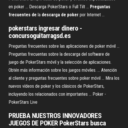
en poker ... Descarga PokerStars o Full Tilt ...
Preguntas
frecuentes
de
la
descarga
de
poker
por Internet ...
pokerstars ingresar dinero -
concursoguitarragsd.es
Preguntas frecuentes sobre las aplicaciones de poker móvil ...
Preguntas frecuentas sobre la descarga del software de
juego de PokerStars móvil y la selección de aplicaciones.
Obtén más información sobre los juegos móviles. ... Atención
al cliente y preguntas frecuentes sobre poker móvil ... Mira los
nuevos vídeos de poker y los clásicos de PokerStars,
incluyendo los relacionados con importantes ... Poker -
PokerStars Live
PRUEBA NUESTROS INNOVADORES
JUEGOS DE POKER PokerStars busca