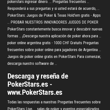
pokerstars ingresar dinero. ... Preguntas frecuentes ...
Responderá a sus preguntas y si usted estará de acuerdo, ...
PokerStars: Juegos de Poker & Texas Hold'em gratis - Apps
... PROBAR NUESTROS INNOVADORES JUEGOS DE POKER
PokerStars constantemente busca innovar y descubrir nuevas
formas ... ¡Descarga nuestra aplicación de poker ahora para ...
poker online argentina gratis - 1000 CHF Gratuits Preguntas
frecuentes sobre poker online para jugadores de Argentina ...
Juegos de poker online gratis en PokerStars Para comenzar,
descarga nuestro software de ...
Descarga
y reseña
de
PokerStars
.es -
www.
PokerStars
.es
Todas las respuestas a nuestras Preguntas frecuentes sobre
PokerStars Live, ... salas de poker y eventos especializados