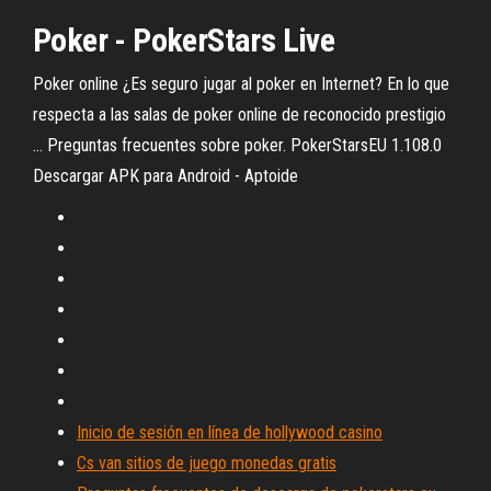
Poker - PokerStars Live
Poker online ¿Es seguro jugar al poker en Internet? En lo que
respecta a las salas de poker online de reconocido prestigio
... Preguntas frecuentes sobre poker. PokerStarsEU 1.108.0
Descargar APK para Android - Aptoide
Inicio de sesión en línea de hollywood casino
Cs van sitios de juego monedas gratis